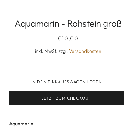
Aquamarin - Rohstein groß
Normaler
Sonderpreis
€10,00
Preis
inkl. MwSt. zzgl.
Versandkosten
IN DEN EINKAUFSWAGEN LEGEN
JETZT ZUM CHECKOUT
Aquamarin