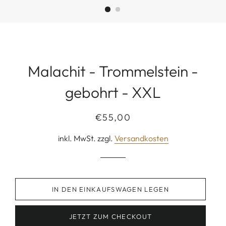
Malachit - Trommelstein -
gebohrt - XXL
Normaler
Sonderpreis
€55,00
Preis
inkl. MwSt. zzgl.
Versandkosten
IN DEN EINKAUFSWAGEN LEGEN
JETZT ZUM CHECKOUT