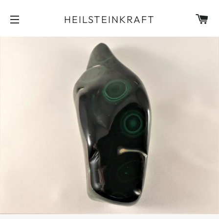
EI
HEILSTEINKRAFT
SEITENNAVIGATION